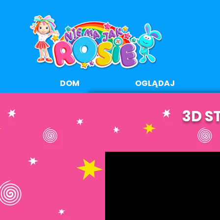
DOM
OGLĄDAJ
3D S