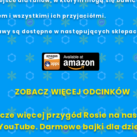
ejsce dla fanów, w którym mogą się bawić
em i wszystkimi ich przyjaciółmi.
awy są dostępne w następujących sklepa
ZOBACZ WIĘCEJ ODCINKÓW
zcze więcej przygód Rosie na n
YouTube. Darmowe bajki dla dzi