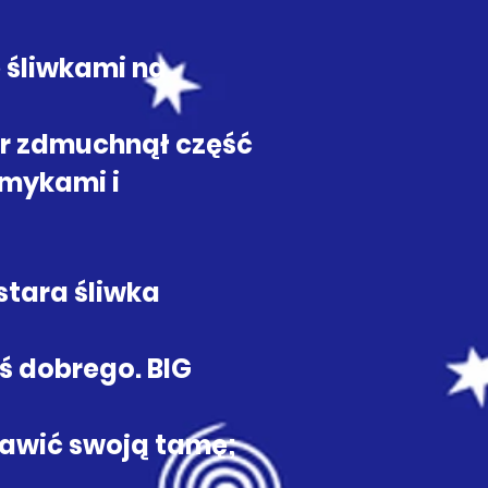
 śliwkami na
tr zdmuchnął część
amykami i
stara śliwka
ś dobrego. BIG
prawić swoją tamę;