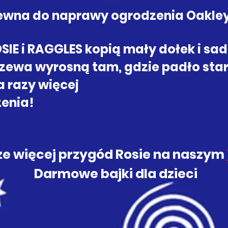
ewna do naprawy ogrodzenia Oakle
SIE i RAGGLES kopią mały dołek i sadz
zewa wyrosną tam, gdzie padło star
a razy więcej
zenia!
cze więcej przygód Rosie na naszym
Darmowe bajki dla dzieci