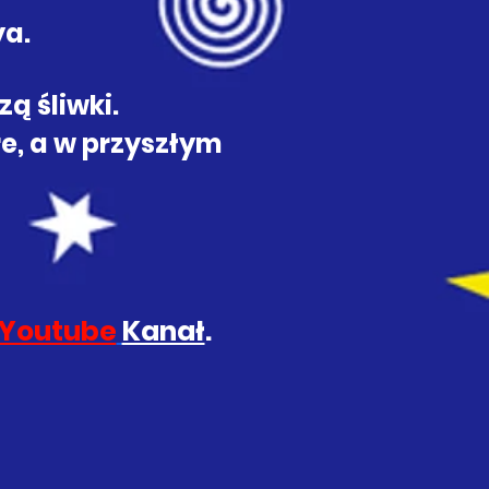
ya.
ą śliwki.
e, a w przyszłym
Youtube
Kanał
.