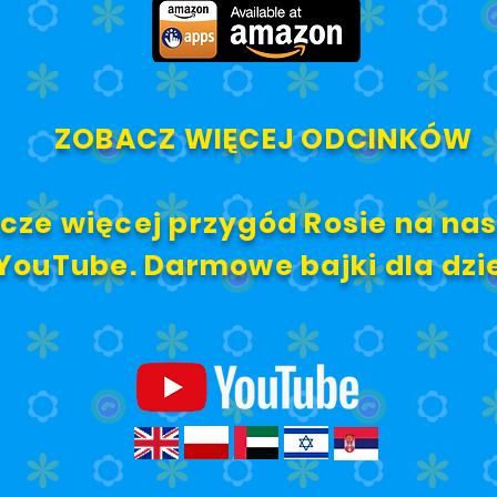
ZOBACZ WIĘCEJ ODCINKÓW
zcze więcej przygód Rosie na n
YouTube. Darmowe bajki dla dzi