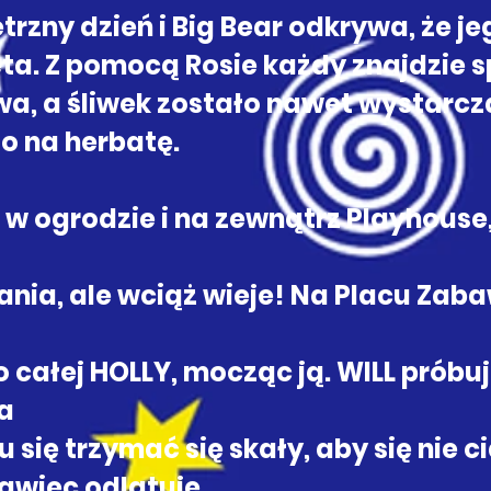
trzny dzień i Big Bear odkrywa, że j
a. Z pomocą Rosie każdy znajdzie s
wa, a śliwek zostało nawet wystarcz
to na herbatę.
ń w ogrodzie i na zewnątrz Playhouse
ania, ale wciąż wieje! Na Placu Za
 całej HOLLY, mocząc ją. WILL próbu
a
się trzymać się skały, aby się nie c
tawiec odlatuje.