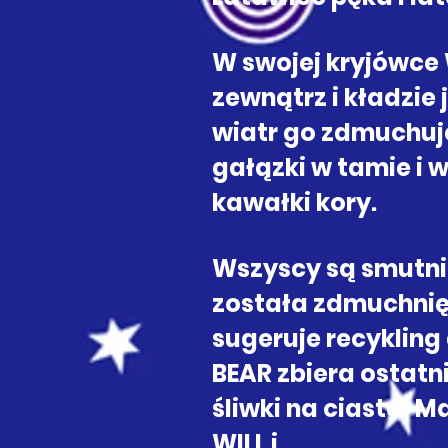
W swojej kryjówce 
zewnątrz i kładzie 
wiatr go zdmuchuje
gałązki w tamie i 
kawałki kory.
Wszyscy są smutni,
została zdmuchnię
sugeruje recykling
BEAR zbiera ostatni
śliwki na ciasto; 
WILL i