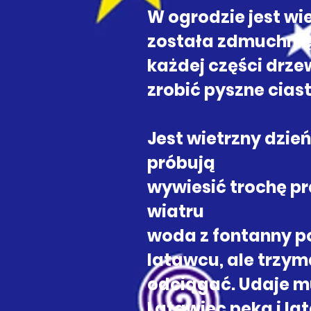
W ogrodzie jest wie
została zdmuchnięt
każdej części drze
zrobić pyszne cias
Jest wietrzny dzie
próbują
wywiesić trochę pr
wiatru
woda z fontanny po
latawcu, ale trzym
odciągać. Udaje mu 
Latawiec pęka i la