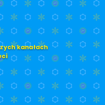
aszych kanałach
eci