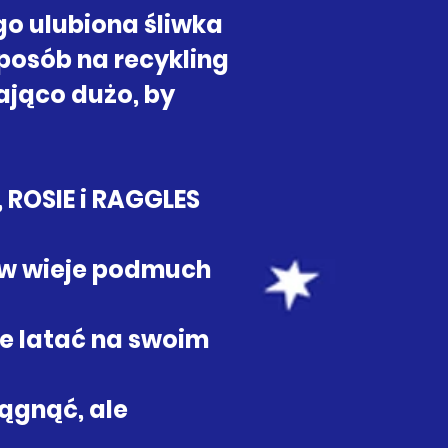
ego ulubiona śliwka
posób na recykling
ająco dużo, by
, ROSIE i RAGGLES
baw wieje podmuch
je latać na swoim
iągnąć, ale