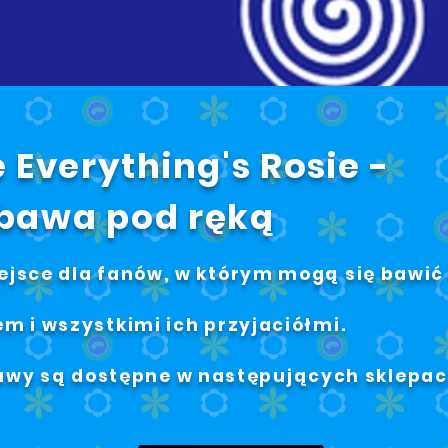
 Everything's Rosie -
bawa pod ręką
ejsce dla fanów, w którym mogą się bawić
em i wszystkimi ich przyjaciółmi.
awy są dostępne w następujących sklepa