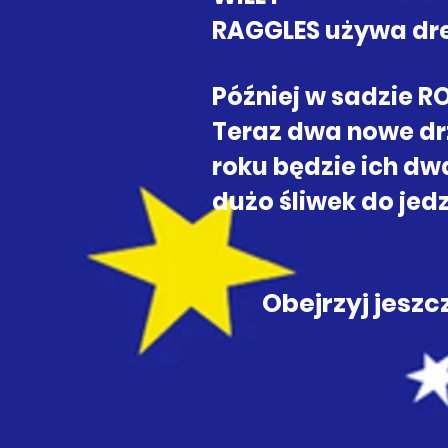
RAGGLES używa dr
Później w sadzie RO
Teraz dwa nowe dr
roku będzie ich dw
dużo śliwek do jed
Obejrzyj jesz