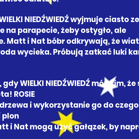
WIELKI NIEDŹWIEDŹ wyjmuje ciasto ze
je na parapecie, żeby ostygło, ale
. Matt i Nat bóbr odkrywają, że wia
woda wycieka. Próbują zatkać luki k
 gdy WIELKI NIEDŹWIEDŹ mówi im, że 
ta! ROSIE
 drzewa i wykorzystanie go do czego
 plon
Matt i Nat mogą użyć gałązek, by na